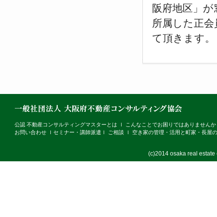
阪府地区」が
所属した正会
て頂きます。
公認 不動産コンサルティングマスターとは
ｌ
こんなことでお困りではありませんか
お問い合わせ
ｌ
セミナー・講師派遣
ｌ
ご相談
ｌ
空き家の管理・活用と町家・長屋
(c)2014 osaka real estate c