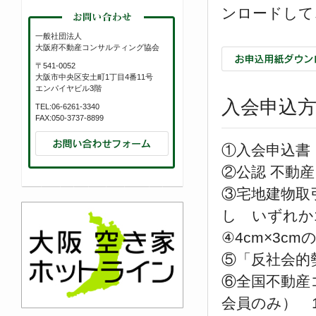
ンロードして
一般社団法人
大阪府不動産コンサルティング協会
〒541-0052
大阪市中央区安土町1丁目4番11号
エンパイヤビル3階
入会申込
TEL:06-6261-3340
FAX:050-3737-8899
①入会申込書
②公認 不動
③宅地建物取
し いずれか
④4cm×3c
⑤「反社会的
⑥全国不動産
会員のみ） 