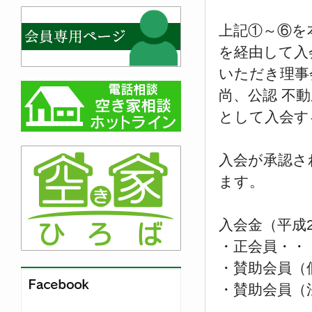
上記①～⑥を
を経由して入
いただき理事
尚、公認 不
として入会す
入会が承認さ
ます。
入会金（平成2
・正会員・・
・賛助会員（
・賛助会員（