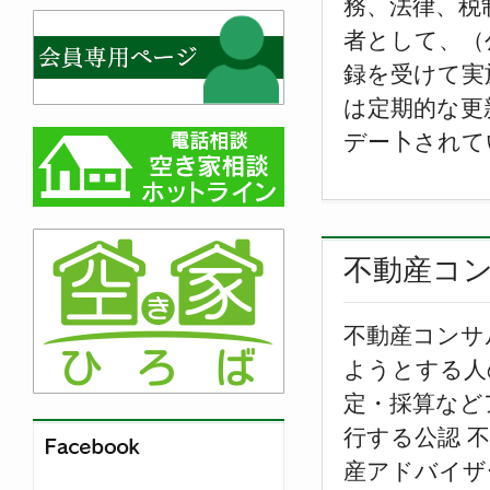
務、法律、税
者として、（
録を受けて実
は定期的な更
デー卜されて
不動産コ
不動産コンサ
ようとする人
定・採算など
行する公認 
産アドバイザ